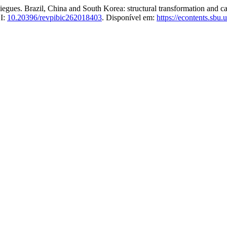
es. Brazil, China and South Korea: structural transformation and c
OI:
10.20396/revpibic262018403
. Disponível em:
https://econtents.sbu.