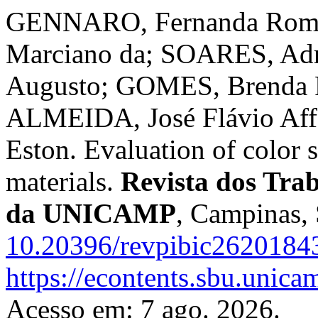
GENNARO, Fernanda Romei
Marciano da; SOARES, Adri
Augusto; GOMES, Brenda P
ALMEIDA, José Flávio Af
Eston. Evaluation of color st
materials.
Revista dos Trab
da UNICAMP
, Campinas, 
10.20396/revpibic2620184
https://econtents.sbu.unica
Acesso em: 7 ago. 2026.