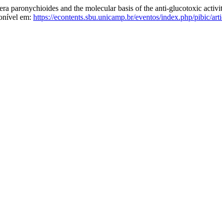
ronychioides and the molecular basis of the anti-glucotoxic activi
onível em:
https://econtents.sbu.unicamp.br/eventos/index.php/pibic/art