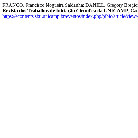
FRANCO, Francisco Nogueira Saldanha; DANIEL, Gregory Bregion. Aná
Revista dos Trabalhos de Iniciação Científica da UNICAMP
, Ca
https://econtents.sbu.unicamp.br/eventos/index.php/pibic/article/view