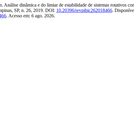
lise dinâmica e do limiar de estabilidade de sistemas rotativos com
mpinas, SP, n. 26, 2019. DOI:
10.20396/revpibic262018466
. Disponíve
/466
. Acesso em: 6 ago. 2026.