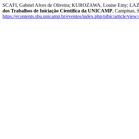
SCAFI, Gabriel Alves de Oliveira; KUROZAWA, Louise Emy; LAZARIN,
dos Trabalhos de Iniciação Científica da UNICAMP
, Campinas, 
https://econtents.sbu.unicamp.br/eventos/index.php/pibic/article/view