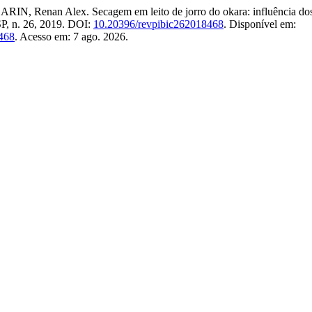
 Renan Alex. Secagem em leito de jorro do okara: influência dos pa
SP, n. 26, 2019. DOI:
10.20396/revpibic262018468
. Disponível em:
/468
. Acesso em: 7 ago. 2026.