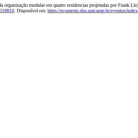
 organização modular em quatro residencias projetadas por Frank Ll
2018810
. Disponível em:
https://econtents.sbu.unicamp.br/eventos/index