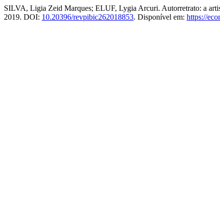
SILVA, Ligia Zeid Marques; ELUF, Lygia Arcuri. Autorretrato: a artis
2019. DOI:
10.20396/revpibic262018853
. Disponível em:
https://ec