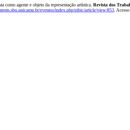
ta como agente e objeto da representação artística.
Revista dos Traba
ontents.sbu.unicamp.br/eventos/index.php/pibic/article/view/853
. Acesso