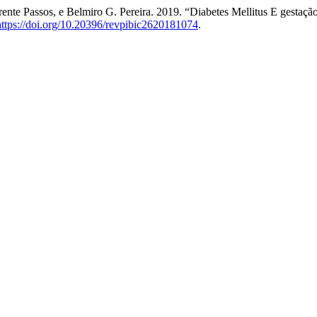
arente Passos, e Belmiro G. Pereira. 2019. “Diabetes Mellitus E gestaç
https://doi.org/10.20396/revpibic2620181074
.