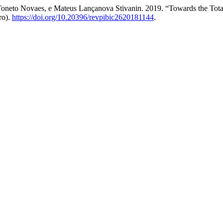
 Toneto Novaes, e Mateus Lançanova Stivanin. 2019. “Towards the Tota
iro).
https://doi.org/10.20396/revpibic2620181144
.