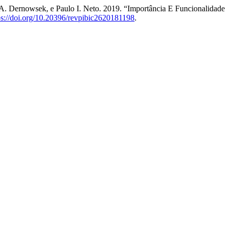
a A. Dernowsek, e Paulo I. Neto. 2019. “Importância E Funcionalidade
ps://doi.org/10.20396/revpibic2620181198
.