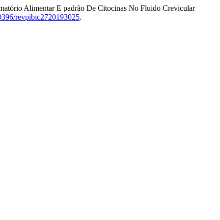
amatório Alimentar E padrão De Citocinas No Fluido Crevicular
.20396/revpibic2720193025
.