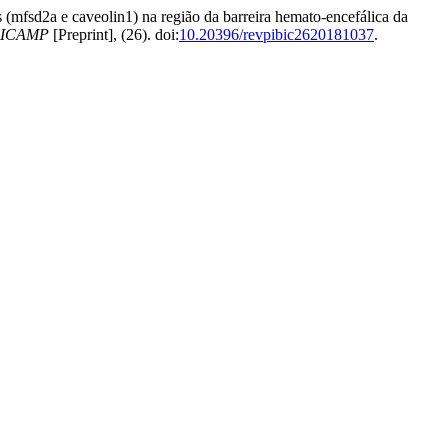
 (mfsd2a e caveolin1) na região da barreira hemato-encefálica da
 UNICAMP
[Preprint], (26). doi:
10.20396/revpibic2620181037
.