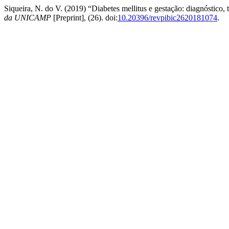
Siqueira, N. do V. (2019) “Diabetes mellitus e gestação: diagnóstico, 
da UNICAMP
[Preprint], (26). doi:
10.20396/revpibic2620181074
.