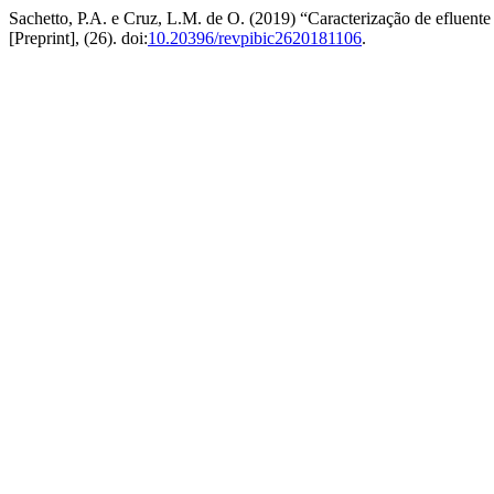
Sachetto, P.A. e Cruz, L.M. de O. (2019) “Caracterização de efluent
[Preprint], (26). doi:
10.20396/revpibic2620181106
.