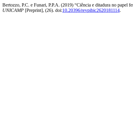
Bertozzo, P.C. e Funari, P.P.A. (2019) “Ciência e ditadura no papel 
UNICAMP
[Preprint], (26). doi:
10.20396/revpibic2620181114
.