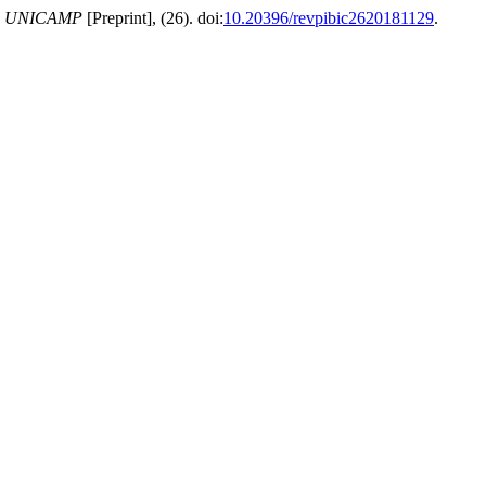
a da UNICAMP
[Preprint], (26). doi:
10.20396/revpibic2620181129
.