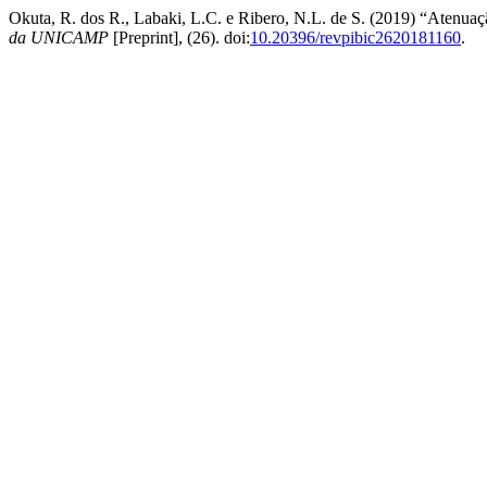
Okuta, R. dos R., Labaki, L.C. e Ribero, N.L. de S. (2019) “Atenuação
da UNICAMP
[Preprint], (26). doi:
10.20396/revpibic2620181160
.