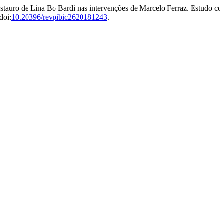
estauro de Lina Bo Bardi nas intervenções de Marcelo Ferraz. Estudo c
doi:
10.20396/revpibic2620181243
.