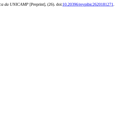
ífica da UNICAMP
[Preprint], (26). doi:
10.20396/revpibic2620181271
.