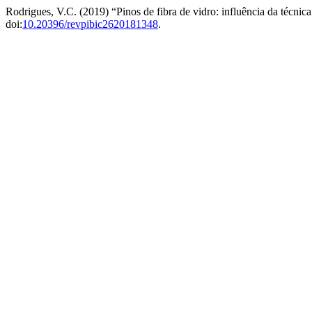
Rodrigues, V.C. (2019) “Pinos de fibra de vidro: influência da técnic
doi:
10.20396/revpibic2620181348
.