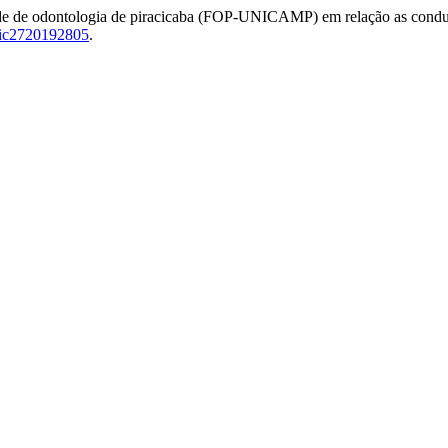
ade de odontologia de piracicaba (FOP-UNICAMP) em relação as condu
bic2720192805
.