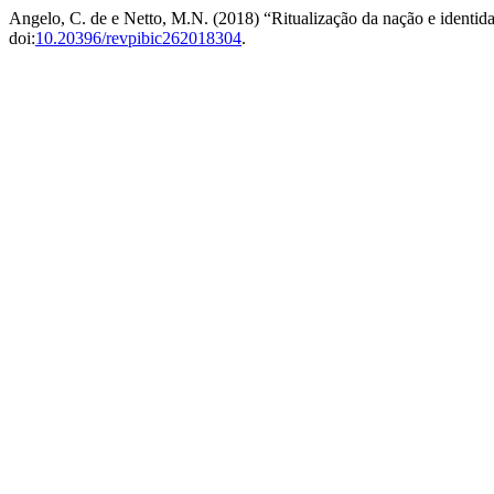
Angelo, C. de e Netto, M.N. (2018) “Ritualização da nação e identid
doi:
10.20396/revpibic262018304
.