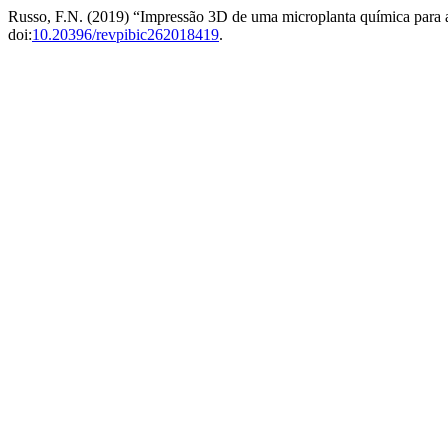
Russo, F.N. (2019) “Impressão 3D de uma microplanta química para a 
doi:
10.20396/revpibic262018419
.