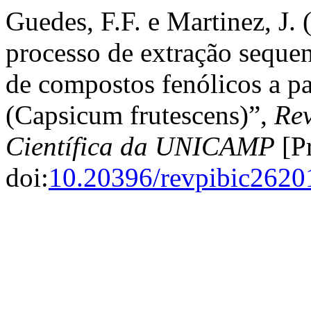
Guedes, F.F. e Martinez, J
processo de extração sequen
de compostos fenólicos a pa
(Capsicum frutescens)”,
Rev
Científica da UNICAMP
[Pr
doi:
10.20396/revpibic262