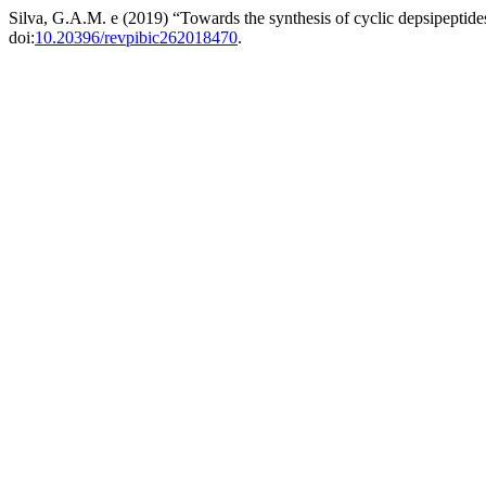
Silva, G.A.M. e (2019) “Towards the synthesis of cyclic depsipept
doi:
10.20396/revpibic262018470
.