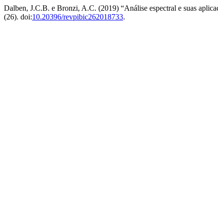
Dalben, J.C.B. e Bronzi, A.C. (2019) “Análise espectral e suas aplic
(26). doi:
10.20396/revpibic262018733
.