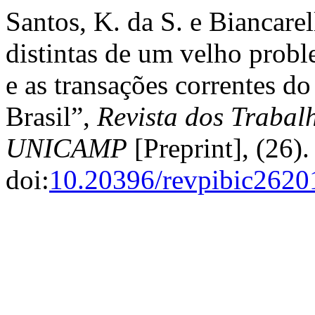
Santos, K. da S. e Biancare
distintas de um velho probl
e as transações correntes d
Brasil”,
Revista dos Trabalh
UNICAMP
[Preprint], (26).
doi:
10.20396/revpibic262