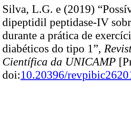
Silva, L.G. e (2019) “Possív
dipeptidil peptidase-IV sob
durante a prática de exercí
diabéticos do tipo 1”,
Revis
Científica da UNICAMP
[Pr
doi:
10.20396/revpibic262