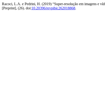
Racoci, L.A. e Pedrini, H. (2019) “Super-resolução em imagens e víde
[Preprint], (26). doi:
10.20396/revpibic262018868
.