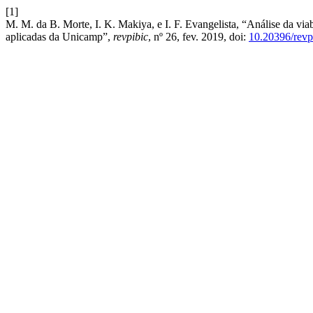
[1]
M. M. da B. Morte, I. K. Makiya, e I. F. Evangelista, “Análise da viab
aplicadas da Unicamp”,
revpibic
, nº 26, fev. 2019, doi:
10.20396/rev