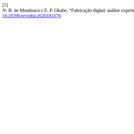
[1]
N. B. de Mendonca e E. P. Okabe, “Fabricação digital: análise exper
10.20396/revpibic2620181070
.