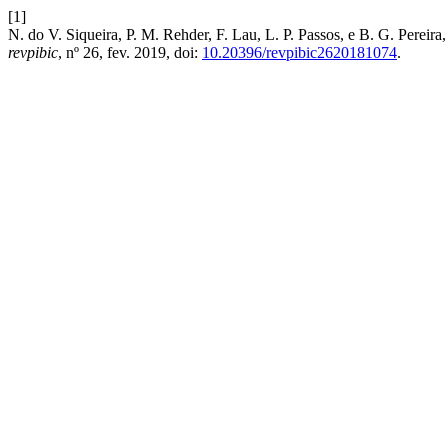
[1]
N. do V. Siqueira, P. M. Rehder, F. Lau, L. P. Passos, e B. G. Pereira,
revpibic
, nº 26, fev. 2019, doi:
10.20396/revpibic2620181074
.