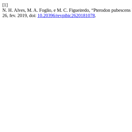
[1]
N. H. Alves, M. A. Foglio, e M. C. Figueiredo, “Pterodon pubescens
26, fev. 2019, doi:
10.20396/revpibic2620181078
.