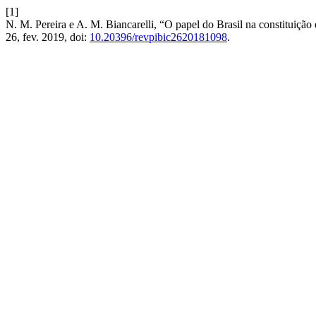
[1]
N. M. Pereira e A. M. Biancarelli, “O papel do Brasil na constituiç
26, fev. 2019, doi:
10.20396/revpibic2620181098
.