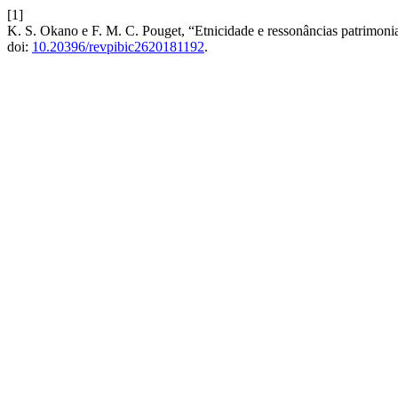
[1]
K. S. Okano e F. M. C. Pouget, “Etnicidade e ressonâncias patrimoniai
doi:
10.20396/revpibic2620181192
.