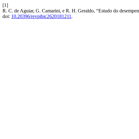
[1]
R. C. de Aguiar, G. Camarini, e R. H. Geraldo, “Estudo do desempen
doi:
10.20396/revpibic2620181211
.