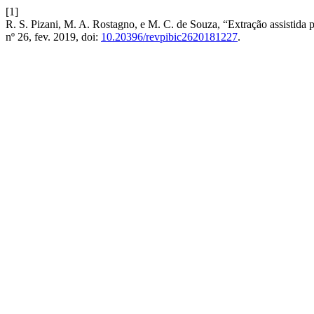
[1]
R. S. Pizani, M. A. Rostagno, e M. C. de Souza, “Extração assistida p
nº 26, fev. 2019, doi:
10.20396/revpibic2620181227
.