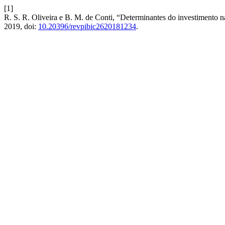
[1]
R. S. R. Oliveira e B. M. de Conti, “Determinantes do investimento na
2019, doi:
10.20396/revpibic2620181234
.