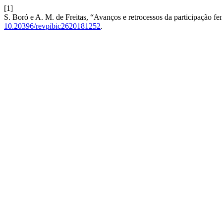
[1]
S. Boró e A. M. de Freitas, “Avanços e retrocessos da participação fem
10.20396/revpibic2620181252
.