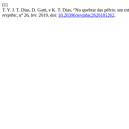
[1]
T. Y. J. T. Dias, D. Gatti, e K. T. Dias, “No quebrar das pélvis: um
revpibic
, nº 26, fev. 2019, doi:
10.20396/revpibic2620181262
.