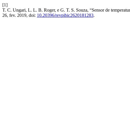
[1]
T. C. Ungari, L. L. B. Roger, e G. T. S. Souza, “Sensor de temperatu
26, fev. 2019, doi:
10.20396/revpibic2620181283
.