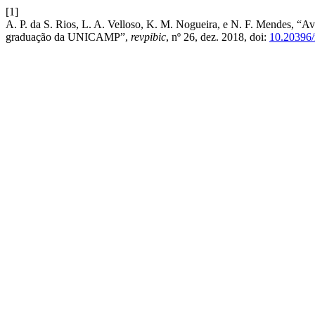
[1]
A. P. da S. Rios, L. A. Velloso, K. M. Nogueira, e N. F. Mendes, “Av
graduação da UNICAMP”,
revpibic
, nº 26, dez. 2018, doi:
10.20396/