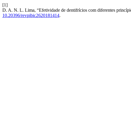
[1]
D. A. N. L. Lima, “Efetividade de dentifrícios com diferentes princípi
10.20396/revpibic2620181414
.