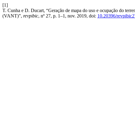
[1]
T. Cunha e D. Ducart, “Geração de mapa do uso e ocupação do terre
(VANT)”,
revpibic
, nº 27, p. 1–1, nov. 2019, doi:
10.20396/revpibic