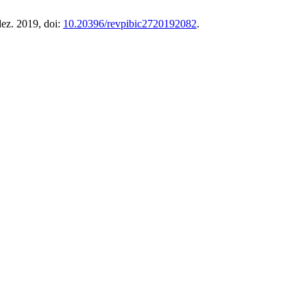
 dez. 2019, doi:
10.20396/revpibic2720192082
.