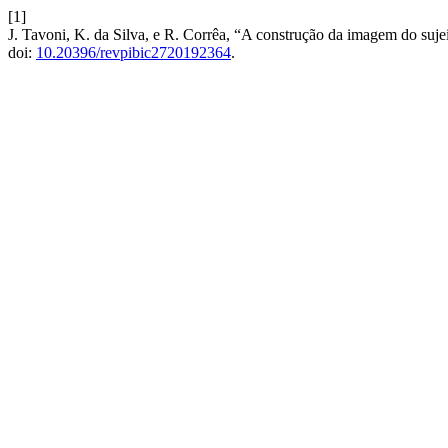
[1]
J. Tavoni, K. da Silva, e R. Corrêa, “A construção da imagem do sujei
doi:
10.20396/revpibic2720192364
.