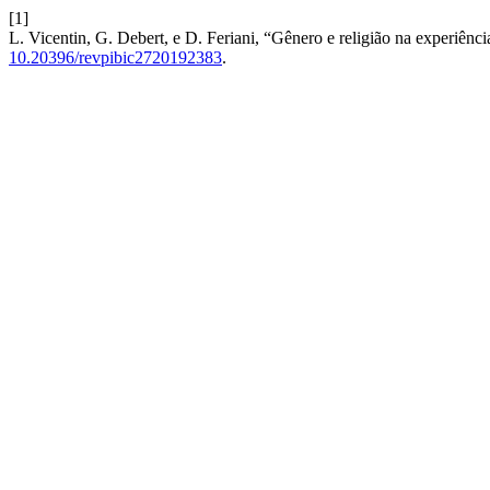
[1]
L. Vicentin, G. Debert, e D. Feriani, “Gênero e religião na experiên
10.20396/revpibic2720192383
.