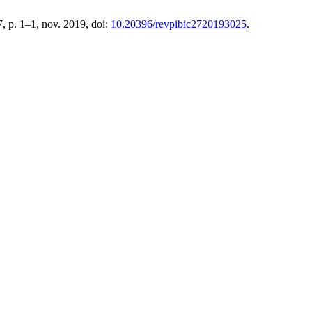
7, p. 1–1, nov. 2019, doi:
10.20396/revpibic2720193025
.