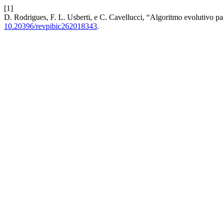
[1]
D. Rodrigues, F. L. Usberti, e C. Cavellucci, “Algoritmo evolutivo p
10.20396/revpibic262018343
.