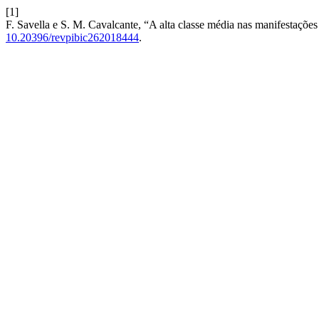
[1]
F. Savella e S. M. Cavalcante, “A alta classe média nas manifestações à
10.20396/revpibic262018444
.